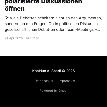
polarisierte Diskussionen
öffnen
💡 Viele Debatten scheitern nicht an den Argumenten,
sondern an den Fragen. Ob in politischen Diskursen,
gesellschaftlichen Debatten oder Team-Meetings –
festgefahrene Positionen und emotionale Reaktionen
21 Apr 2025
3 min read
verhindern oft einen offenen Austausch. Doch durch
gezielte Fragen kannst du als Moderator:in Brücken
bauen, Perspektiven verschieben und eine neue
Gesprächskultur etablieren. In diesem
Khaldun Al Saadi
© 2026
Datenschutz
Impressum
Powered by Ghost